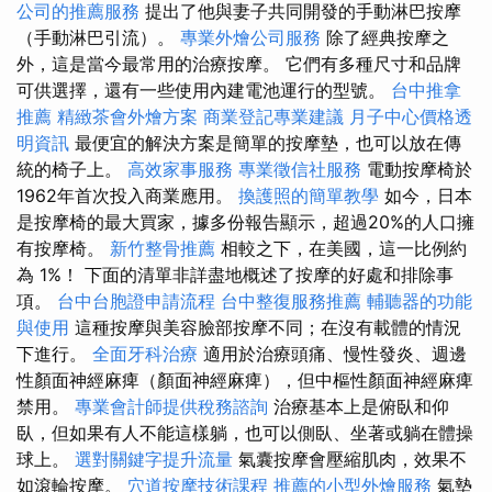
公司的推薦服務
提出了他與妻子共同開發的手動淋巴按摩
（手動淋巴引流）。
專業外燴公司服務
除了經典按摩之
外，這是當今最常用的治療按摩。 它們有多種尺寸和品牌
可供選擇，還有一些使用內建電池運行的型號。
台中推拿
推薦
精緻茶會外燴方案
商業登記專業建議
月子中心價格透
明資訊
最便宜的解決方案是簡單的按摩墊，也可以放在傳
統的椅子上。
高效家事服務
專業徵信社服務
電動按摩椅於
1962年首次投入商業應用。
換護照的簡單教學
如今，日本
是按摩椅的最大買家，據多份報告顯示，超過20%的人口擁
有按摩椅。
新竹整骨推薦
相較之下，在美國，這一比例約
為 1%！ 下面的清單非詳盡地概述了按摩的好處和排除事
項。
台中台胞證申請流程
台中整復服務推薦
輔聽器的功能
與使用
這種按摩與美容臉部按摩不同；在沒有載體的情況
下進行。
全面牙科治療
適用於治療頭痛、慢性發炎、週邊
性顏面神經麻痺（顏面神經麻痺），但中樞性顏面神經麻痺
禁用。
專業會計師提供稅務諮詢
治療基本上是俯臥和仰
臥，但如果有人不能這樣躺，也可以側臥、坐著或躺在體操
球上。
選對關鍵字提升流量
氣囊按摩會壓縮肌肉，效果不
如滾輪按摩。
穴道按摩技術課程
推薦的小型外燴服務
氣墊