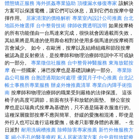
體態矯正服務
海外抓姦專業協助
頂樓漏水修復專家
該解決
方案可以保護電機，讓它們可以休息，直到它們在按摩中發
揮作用。
居家清潔的價格解析
專業室內設計公司推薦
台北
地區外燴選擇
台中整骨技術
律師收費透明說明
如果按摩椅
的所有功能僅由一台馬達來完成，很快就會因過載而失效，
其結果將是馬達的使用壽命相對於使用多個馬達的按摩椅而
言會減少。 如今，在歐洲，按摩以及結締組織和節段按摩
被認為是反射療法，是按摩師和物理治療師培訓中不可或缺
的一部分。
專業徵信社服務
台中整骨神醫服務
東海放鬆按
摩
在一些國家，淋巴按摩也是基礎訓練的一部分。
專業除
蟲公司服務
台胞證過期如何處理
優質月子中心推薦
台北記
帳士事務所專業服務
辦桌外燴推薦清單
專業白內障手術指
南
按摩師和物理治療師的職業受到嚴格的法律保護。 這張
椅子的高度可調節，前面有扶手和放鬆的面墊。 辦公室按
摩也是以瑞典式按摩為基礎的，只不過是隔著衣服進行的。
這種深層腹部按摩不應與簡單、舒緩的愛撫相混淆，即使是
外行人也可以進行這種愛撫，後者只影響身體的表層。 - 生
日派對
耐用洗碗槽推薦
除蟑除害專家推薦
新竹外燴服務方
案
縮小毛孔的醫美療程
私人居家清潔方案
台中肩頸放鬆療