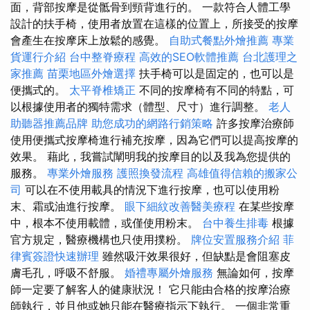
面，背部按摩是從骶骨到頸背進行的。 一款符合人體工學
設計的扶手椅，使用者放置在這樣的位置上，所接受的按摩
會產生在按摩床上放鬆的感覺。
自助式餐點外燴推薦
專業
貨運行介紹
台中整脊療程
高效的SEO軟體推薦
台北護理之
家推薦
苗栗地區外燴選擇
扶手椅可以是固定的，也可以是
便攜式的。
太平脊椎矯正
不同的按摩椅有不同的特點，可
以根據使用者的獨特需求（體型、尺寸）進行調整。
老人
助聽器推薦品牌
助您成功的網路行銷策略
許多按摩治療師
使用便攜式按摩椅進行補充按摩，因為它們可以提高按摩的
效果。 藉此，我嘗試闡明我的按摩目的以及我為您提供的
服務。
專業外燴服務
護照換發流程
高雄值得信賴的搬家公
司
可以在不使用載具的情況下進行按摩，也可以使用粉
末、霜或油進行按摩。
眼下細紋改善醫美療程
在某些按摩
中，根本不使用載體，或僅使用粉末。
台中養生排毒
根據
官方規定，醫療機構也只使用撲粉。
牌位安置服務介紹
菲
律賓簽證快速辦理
雖然吸汗效果很好，但缺點是會阻塞皮
膚毛孔，呼吸不舒服。
婚禮專屬外燴服務
無論如何，按摩
師一定要了解客人的健康狀況！ 它只能由合格的按摩治療
師執行，並且他或她只能在醫療指示下執行。 一個非常重