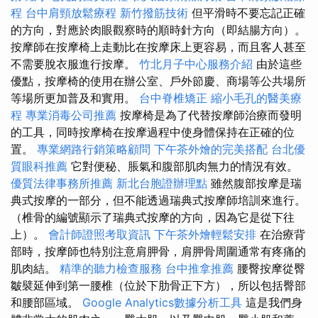
程
台中肩頸放鬆療程
新竹撥筋技術
但平滑時不要忘記正確
的方向，對應於肉眼觀察時的順時針方向（即結腸方向）。
按摩師在按摩椅上走動比在按摩床上更容易，而且客人甚至
不需要脫衣服進行按摩。
竹北月子中心服務介紹
由於這些
優點，按摩椅的使用在辦公室、戶外節慶、商場等公共場所
等場所更加普及和實用。
台中脊椎矯正
縮小毛孔的醫美療
程
專業消毒公司推薦
按摩椅是為了代替按摩師治療而發明
的工具，同時按摩椅在按摩過程中使身體保持在正確的位
置。
專業網路行銷策略顧問
下午茶外燴的完美搭配
台北優
質眼科推薦
它對便秘、脹氣和腹部肌肉無力的情況有效。
優質法律事務所推薦
新北台胞證辦理點
雖然腹部按摩是瑞
典式按摩的一部分，但不能透過瑞典式按摩師培訓來進行。
（椎骨的編號顯示了瑞典式按摩的方向，因為它是從下往
上）。
會計師證照考取資訊
下午茶外燴輕鬆安排
在治療背
部時，按摩師也特別注意肩胛骨，肩胛骨周圍通常有疼痛的
肌肉結。
精準的聽力檢查服務
台中推拿推薦
腰臀按摩從臀
皺襞延伸到第一腰椎（位於下肋骨正下方），所以包括臀部
和腰部區域。
Google Analytics數據分析工具
這是我們身