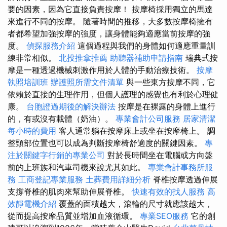
要的因素，因為它直接負責按摩！ 按摩椅採用獨立的馬達
來進行不同的按摩。 隨著時間的推移，大多數按摩椅擁有
者都希望加強按摩的強度，讓身體能夠適應當前按摩的強
度。
偵探服務介紹
這個過程與我們的身體如何適應重量訓
練非常相似。
北投推拿推薦
助聽器補助申請指南
瑞典式按
摩是一種透過機械刺激作用於人體的手動治療技術。
按摩
執照培訓班
辦護照所需文件清單
與一些東方按摩不同，它
依賴於直接的生理作用，但個人護理的感覺也有利於心理健
康。
台胞證過期後的解決辦法
按摩是在裸露的身體上進行
的，有或沒有載體（奶油）。
專業會計公司服務
居家清潔
每小時的費用
客人通常躺在按摩床上或坐在按摩椅上。 調
整頸部位置也可以成為判斷按摩椅舒適度的關鍵因素。
專
注於關鍵字行銷的專業公司
對於長時間坐在電腦或方向盤
前的上班族和汽車司機來說尤其如此。
專業會計事務所服
務
工商登記專業服務
土葬費用詳細分析
脊椎按摩透過伸展
支撐脊椎的肌肉來幫助伸展脊椎。
快速有效的找人服務
高
效靜電機介紹
覆蓋的面積越大，滾輪的尺寸就應該越大，
從而提高按摩品質並增加血液循環。
專業SEO服務
它的創