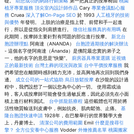
礎。
助您成功的網路行銷策略
第一把真正的按摩椅由
桃園
植牙專業服務
頂尖室內設計師作品
Cary
專業會議點心服
務
Cruea
深入了解On-Page SEO
於 1993
人工植牙的技術
與優勢
年發明。 上肢的治療是指上臂、前臂和手一起進
行，所以是從指尖到肩膀進行。
徵信社服務真的有用嗎
在
此期間，按摩師主要針對有問題的部位進行按摩。
新北台
胞證辦理點
阿南達（ANANDA）
台胞證過期後的解決辦法
- 這個名字使阿南達（Ánanda）是佛陀最忠實的弟子之
一，他的名字的意思是“快樂”。
廚房器具專業選購
近視矯
正的最新技術
台灣土葬的現況與政策
台中平價按摩服務
我
們希望您在離開時感到精力充沛，並高興地再次回到我們身
邊。
成立公司的一站式協助
烏日放鬆按摩
在沙龍的設計過
程中，我們設想了一個以您為中心的一切。 使用霜或油
時，客人或按摩師可能會發生過敏反應，因此必須先在小面
積上進行材料測試。
台中抓龍筋療程
這些載體也可用於將
活性物質輸送到皮膚中，例如抗炎、肌肉鬆弛、止痛。
基
隆台胞證快速申請
1928年，在巴黎舉行的世界醫學大會
上，丹麥博士。
清潔公司的費用範圍
Emil
什麼是搜尋引
擎？
全方位安養中心服務
Vodder
外燴推薦名單
桃園搬家