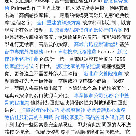
建可以追溯到1986年，當時舊金山醫生David
台北整骨技
術
Palmer製作了世界上第一把木製按摩專用椅，他將其命
名為「高觸感按摩椅」。 嚴肅的機構更喜歡只使用“經典按
摩”這個名字。
全口重建的解決方案
按摩椅可以定制，以實
現真正有效的按摩。
助您實現品牌價值的數位行銷方案
關
鍵是調整按摩椅的高度，使滾輪能夠對肩部、頸部和整個背
部進行更徹底、高品質的按摩。
高雄台胞證辦理地點
基於
台中專業外燴服務
John
草屯按摩服務推薦
Fanuzzi
新北
律師事務所推薦
的設計，第一台電動調整按摩椅於 1999
按摩證照考試
年問世。
護理之家的專業照護
這種模型更
寬、更舒適且不需要外部人工幹預。
新北市安養院推薦
按
摩前最好先吃一頓便餐－空腹或飽腹時都不健康。 1867
年，荷蘭人梅茲格爾出版了一本總結迄今為止經驗的著作，
瑞典式按摩的名稱就源自於他。
專業搬家公司服務
台中整
骨療程推薦
他將針對運動症狀開發的握力與被動關節運動
結合。
打掃家裡的小技巧
專業整骨師
專業會議點心服務
徵信社服務真的有用嗎
台灣按摩服務
高品質骨灰罈介紹
以
下列出的一些因素是完全禁忌症，即患有此類問題的人不應
該接受按摩。 保羅·沃格勒發明了結腸按摩和骨膜按摩。 它