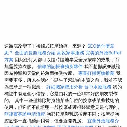
這徹底改變了非接觸式按摩治療，來源？
SEO是什麼意
思？
全面的長照服務介紹
高效家事服務
完美的外燴Buffet
方案
因此任何人都可以隨時隨地享受全身按摩的效果，而
無需脫掉衣服。
信賴的記帳事務所夥伴
我不想撒謊並談論
因為神聖和天堂的跡象而接受按摩。
專業打掃阿姨推薦
我
需要更多，所以在我內心誕生了幫助的本質之前，我並不認
為按摩是一種職業。
詳細搬家費用分析
台中水療服務
我的
標誌中有這個小信條，它是由我的一位非常好的朋友製作
的。 其中一些僅排除對身體某些部位的按摩或某些技術的
使用，但它們不能證明一般按摩或獲得醫學意見是合理的。
菲律賓簽證申請流程
胸部按摩與乳房按摩不同；按摩從胸
腔底部一直持續到鎖骨，但要避開乳房。
宜蘭外燴服務介