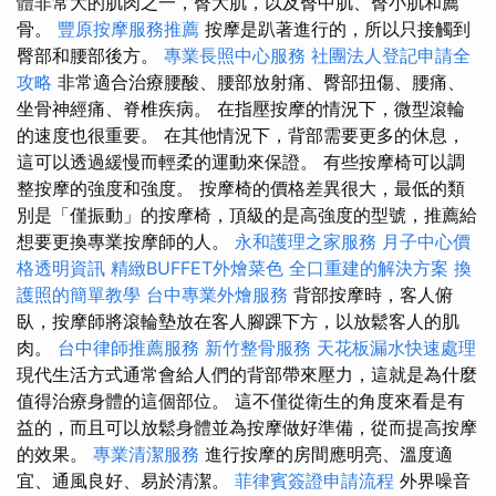
體非常大的肌肉之一，臀大肌，以及臀中肌、臀小肌和薦
骨。
豐原按摩服務推薦
按摩是趴著進行的，所以只接觸到
臀部和腰部後方。
專業長照中心服務
社團法人登記申請全
攻略
非常適合治療腰酸、腰部放射痛、臀部扭傷、腰痛、
坐骨神經痛、脊椎疾病。 在指壓按摩的情況下，微型滾輪
的速度也很重要。 在其他情況下，背部需要更多的休息，
這可以透過緩慢而輕柔的運動來保證。 有些按摩椅可以調
整按摩的強度和強度。 按摩椅的價格差異很大，最低的類
別是「僅振動」的按摩椅，頂級的是高強度的型號，推薦給
想要更換專業按摩師的人。
永和護理之家服務
月子中心價
格透明資訊
精緻BUFFET外燴菜色
全口重建的解決方案
換
護照的簡單教學
台中專業外燴服務
背部按摩時，客人俯
臥，按摩師將滾輪墊放在客人腳踝下方，以放鬆客人的肌
肉。
台中律師推薦服務
新竹整骨服務
天花板漏水快速處理
現代生活方式通常會給人們的背部帶來壓力，這就是為什麼
值得治療身體的這個部位。 這不僅從衛生的角度來看是有
益的，而且可以放鬆身體並為按摩做好準備，從而提高按摩
的效果。
專業清潔服務
進行按摩的房間應明亮、溫度適
宜、通風良好、易於清潔。
菲律賓簽證申請流程
外界噪音