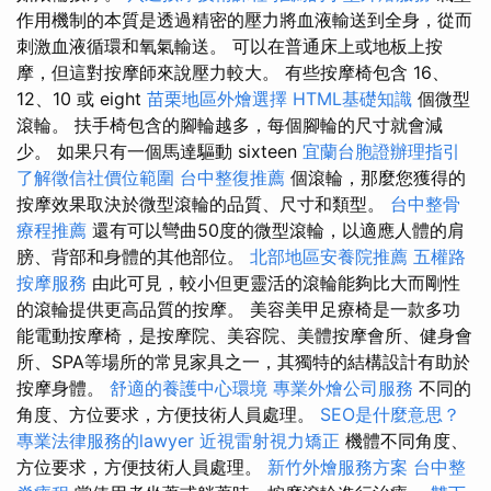
作用機制的本質是透過精密的壓力將血液輸送到全身，從而
刺激血液循環和氧氣輸送。 可以在普通床上或地板上按
摩，但這對按摩師來說壓力較大。 有些按摩椅包含 16、
12、10 或 eight
苗栗地區外燴選擇
HTML基礎知識
個微型
滾輪。 扶手椅包含的腳輪越多，每個腳輪的尺寸就會減
少。 如果只有一個馬達驅動 sixteen
宜蘭台胞證辦理指引
了解徵信社價位範圍
台中整復推薦
個滾輪，那麼您獲得的
按摩效果取決於微型滾輪的品質、尺寸和類型。
台中整骨
療程推薦
還有可以彎曲50度的微型滾輪，以適應人體的肩
膀、背部和身體的其他部位。
北部地區安養院推薦
五權路
按摩服務
由此可見，較小但更靈活的滾輪能夠比大而剛性
的滾輪提供更高品質的按摩。 美容美甲足療椅是一款多功
能電動按摩椅，是按摩院、美容院、美體按摩會所、健身會
所、SPA等場所的常見家具之一，其獨特的結構設計有助於
按摩身體。
舒適的養護中心環境
專業外燴公司服務
不同的
角度、方位要求，方便技術人員處理。
SEO是什麼意思？
專業法律服務的lawyer
近視雷射視力矯正
機體不同角度、
方位要求，方便技術人員處理。
新竹外燴服務方案
台中整