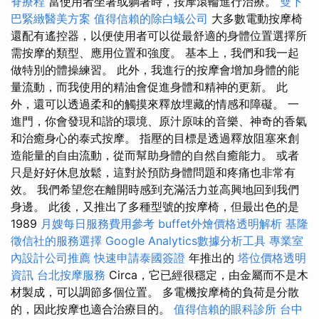
脊療程
當使用者坐著或躺著時，按摩滾輪進行治療。
雙下
巴緊緻醫美方案
值得信賴的除白蟻公司
大多數電動按摩椅
還配有遙控器，以便使用者可以從最舒適的身體位置選擇所
需按摩的類型、應用位置和強度。 基本上，我們和我一起
做特別的體操練習。 此外，我進行的按摩會增加身體的能
量流動，而我使用的精油會促進身體和精神的更新。 此
外，還可以透過柔和的觸摸來釋放埋藏的情感和障礙。 一
進門，你會發現和諧的環境、原汁原味的音樂、神奇的香氣
和治癒身心的泰式按摩。 指壓的目標是透過釋放阻塞來創
造能量的自由流動，從而幫助身體的自然自癒能力。 或者
只是好好休息放鬆，這對於預防身體問題和疼痛也非常有
效。 我們希望您在離開時感到充滿活力並高興地回到我們
身邊。 此後，又推出了多種型號的按摩椅，但最出色的是
1989
月嫂每日服務費用參考
buffet外燴價格透明解析
基隆
徵信社的服務選擇
Google Analytics數據分析工具
專業室
內設計公司推薦
快速申請泰國簽證
年推出的
塔位價格透明
資訊
台北按摩服務
Circa，它已經很穩定，由金屬而不是木
材製成，可以調節多個位置。 多電機按摩椅的負荷是分散
的，因此按摩也適合治療目的。
值得信賴的眼科診所
台中