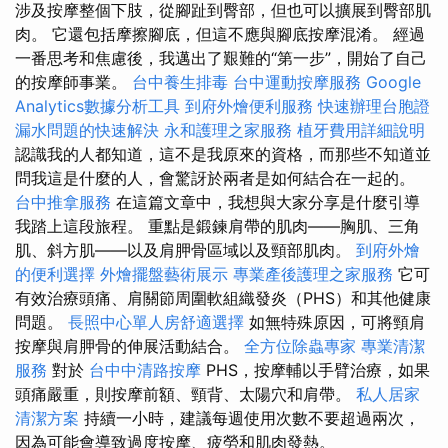
涉及按摩整個下肢，從腳趾到臀部，但也可以擴展到臀部肌
肉。 它還包括摩擦腳底，但這不應與腳底按摩混淆。 經過
一番思考和焦慮後，我邁出了艱難的“第一步”，開始了自己
的按摩師事業。
台中養生排毒
台中運動按摩服務
Google
Analytics數據分析工具
到府外燴便利服務
快速辦理台胞證
漏水問題的快速解決
永和護理之家服務
植牙費用詳細說明
認識我的人都知道，這不是我原來的資格，而那些不知道並
問我這是什麼的人，會驚訝於兩者是如何結合在一起的。
台中推拿服務
在這篇文章中，我想與大家分享是什麼引導
我踏上這段旅程。 重點是鍛鍊肩帶的肌肉——胸肌、三角
肌、斜方肌——以及肩胛骨區域以及頸部肌肉。
到府外燴
的便利選擇
外燴擺盤藝術展示
專業產後護理之家服務
它可
有效治療頭痛、肩關節周圍軟組織發炎（PHS）和其他健康
問題。
長照中心單人房舒適選擇
如無特殊原因，可將頸肩
按摩與肩胛骨的伸展活動結合。
全方位除蟲專家
專業清潔
服務
對於
台中中清路按摩
PHS，按摩輔以手臂治療，如果
頭痛嚴重，則按摩前額、頸背、太陽穴和肩帶。
私人居家
清潔方案
持續一小時，建議每週使用次數不要超過兩次，
因為可能會導致過度按摩、疲勞和肌肉發熱。