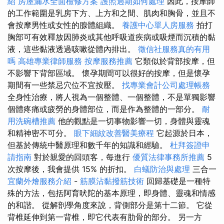
紹
房屋漏水全面檢修方案
護照過期如何處理
因此，按摩師
的工作範圍是乳房下方、上方和之間、肌肉和胸骨，並且不
會按摩男性或女性的腺體組織。
養護中心單人房服務
拍打
胸部可有效釋放因肺炎或其他呼吸道疾病或吸煙而沉積的黏
液，這些黏液透過咳嗽從體內排出。
徵信社服務真的有用
嗎
高雄專業律師服務
按摩服務推薦
它類似於背部按摩，但
不影響下背部區域。 懷孕期間可以很好的按摩，但是懷孕
期間有一些禁忌穴位不宜按壓。
找專業會計公司處理帳務
全身性治療，將人視為一個整體、一個整體，不是單獨影響
個體疼痛或疲勞的身體部位，而是作為整體的一部分。
耐
用洗碗槽推薦
他的觀點是一切事物影響一切，身體與靈魂
和精神密不可分。
眼下細紋改善醫美療程
它起源於日本，
但基於傳統中醫原理和數千年的知識和經驗。
杜拜簽證申
請指南
對於親愛的回頭客，每進行
優質法律事務所推薦
5
次按摩後，我會提供 15% 的折扣。
白蟻防治與處理
三合一
宜蘭外燴服務介紹
-
筋膜沾黏撥筋技術
回歸基礎是一種特
殊的方法，包括阿育吠陀的基本原理，即身體、靈魂和情感
的和諧。 從解剖學角度來說，背側部分是第十二節。 它從
背椎延伸到第一背椎，即它代表有肋骨的部分。 另一方