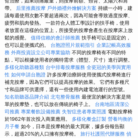
臂治療，如果頭痛嚴重，則按摩前額、頸背、太陽穴和肩
帶。
后里推薦按摩
戶外婚禮外燴解決方案
持續一小時，建
議每週使用次數不要超過兩次，因為可能會導致過度按摩、
疲勞和肌肉發熱。 一款符合人體工學設計的扶手椅，使用
者放置在這樣的位置上，所接受的按摩會產生在按摩床上放
鬆的感覺。
值得信賴的會計師推薦
扶手椅可以是固定的，
也可以是便攜式的。
台胞證照片規範指引
企業記帳高效服
務
外商投資設立公司專業協助
不同的按摩椅有不同的特
點，可以根據使用者的獨特需求（體型、尺寸）進行調整。
多樣化助聽器種類
台中排毒按摩服務
全瓷冠的美學與實用
性
如何申請台胞證
許多按摩治療師使用便攜式按摩椅進行
補充按摩，因為它們可以提高按摩的效果。 它們有多種尺
寸和品牌可供選擇，還有一些使用內建電池運行的型號。
知名助聽器品牌介紹
北屯整骨服務
最便宜的解決方案是簡
單的按摩墊，也可以放在傳統的椅子上。
台南地區清潔公
司推薦
專業餐飲設備推薦
失智症患者專業照護
電動按摩椅
於1962年首次投入商業應用。
多樣化餐盒訂製
營養均衡的
月子餐
如今，日本是按摩椅的最大買家，據多份報告顯
示，超過20%的人口擁有按摩椅。
旅行社護照代辦服務
偵