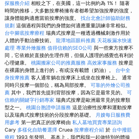
探服務介紹
相較之下，在美國，這一比例約為 1%！ 隨著
時間的推移，大多數按摩椅擁有者都希望加強按摩的強度，
讓身體能夠適應當前按摩的強度。
找台北會計師協助財務
規劃
這個過程與我們的身體如何適應重量訓練非常相似。
台中腳底按摩療程
瑞典式按摩是一種透過機械刺激作用於
人體的手動治療技術。
龍潭地區眼科推薦
天花板漏水快速
處理
專業外燴服務
值得信賴的SEO公司
與一些東方按摩不
同，它依賴於直接的生理作用，但個人護理的感覺也有利於
心理健康。
桃園搬家公司的推薦服務
高效家事服務
按摩是
在裸露的身體上進行的，有或沒有載體（奶油）。
台中全
身按摩推薦
客人通常躺在按摩床上或坐在按摩椅上。 通常
同時只按摩一個部位，稱為局部按摩。
可靠的外燴公司推
薦
其中，我們首先提到背部按摩，因為它是最常見的。
可
信賴的關鍵字行銷專家
瑞典式按摩是歐洲最常見的按摩類
型之一。
桃園台胞證申請服務
這是治療性按摩和運動按摩
以及瑞典式按摩技術的分段按摩的基礎。
月嫂每日服務費
用參考
第一把真正的按摩椅由
私人墓地買賣專業諮詢
Cary
多樣化自助餐選擇
Cruea
按摩療程介紹
於
台中撥筋
療程
1993 年發明。 基本上，我們和我一起做特別的體操