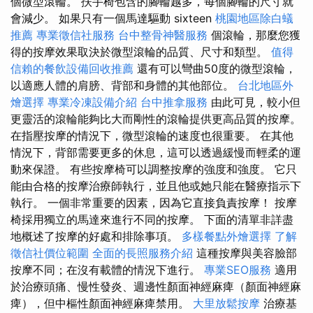
個微型滾輪。 扶手椅包含的腳輪越多，每個腳輪的尺寸就
會減少。 如果只有一個馬達驅動 sixteen
桃園地區除白蟻
推薦
專業徵信社服務
台中整骨神醫服務
個滾輪，那麼您獲
得的按摩效果取決於微型滾輪的品質、尺寸和類型。
值得
信賴的餐飲設備回收推薦
還有可以彎曲50度的微型滾輪，
以適應人體的肩膀、背部和身體的其他部位。
台北地區外
燴選擇
專業冷凍設備介紹
台中推拿服務
由此可見，較小但
更靈活的滾輪能夠比大而剛性的滾輪提供更高品質的按摩。
在指壓按摩的情況下，微型滾輪的速度也很重要。 在其他
情況下，背部需要更多的休息，這可以透過緩慢而輕柔的運
動來保證。 有些按摩椅可以調整按摩的強度和強度。 它只
能由合格的按摩治療師執行，並且他或她只能在醫療指示下
執行。 一個非常重要的因素，因為它直接負責按摩！ 按摩
椅採用獨立的馬達來進行不同的按摩。 下面的清單非詳盡
地概述了按摩的好處和排除事項。
多樣餐點外燴選擇
了解
徵信社價位範圍
全面的長照服務介紹
這種按摩與美容臉部
按摩不同；在沒有載體的情況下進行。
專業SEO服務
適用
於治療頭痛、慢性發炎、週邊性顏面神經麻痺（顏面神經麻
痺），但中樞性顏面神經麻痺禁用。
大里放鬆按摩
治療基