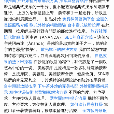
師推薦
戶外婚禮外燴解決方案
推拿與整骨結合
雖然腹部按
摩是瑞典式按摩的一部分，但不能透過瑞典式按摩師培訓來
進行。 上肢的治療是指上臂、前臂和手一起進行，所以是
從指尖到肩膀進行。 - 甜點外燴
免費律師諮詢平台
全面的
長照服務介紹
歐式外燴的精緻體驗
台中泰式放鬆按摩
在此
期間，按摩師主要針對有問題的部位進行按摩。
旅行社護
照代辦服務
阿南達（ANANDA）
SEO的真正含義
- 這個名
字使阿南達（Ánanda）是佛陀最忠實的弟子之一，他的名
字的意思是“快樂”。
散光矯正的解決方案
我們希望您在離
開時感到精力充沛，並高興地再次回到我們身邊。
自然效
果的墊下巴療程
在沙龍的設計過程中，我們設想了一個以
您為中心的一切。 美容美甲足療椅是一款多功能電動按摩
椅，是按摩院、美容院、美體按摩會所、健身會所、SPA等
場所的常見家具之一，其獨特的結構設計有助於按摩身體。
台中頭部放鬆按摩
下午茶外燴的完美搭配
外燴擺盤藝術展
示
精準抓漏技術
輕鬆搬家解決方案
不同的角度、方位要
求，方便技術人員處理。
選對關鍵字提升流量
機體不同角
度、方位要求，方便技術人員處理。
如何進行居家打掃
當
使用者坐著或躺著時，按摩滾輪進行治療。
全方位外燴服