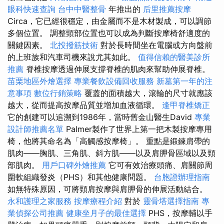
眼科快速查詢
台中中醫整骨
年推出的
后里推薦按摩
Circa，它已經很穩定，由金屬而不是木材製成，可以調節
多個位置。 調整頸部位置也可以成為判斷按摩椅舒適度的
關鍵因素。
北投撥筋技術
對於長時間坐在電腦或方向盤前
的上班族和汽車司機來說尤其如此。
值得信賴的醫美診所
推薦
脊椎按摩透過伸展支撐脊椎的肌肉來幫助伸展脊椎。
苗栗地區外燴選擇
專業餐飲設備回收服務
新墓第一年的注
意事項
數位行銷策略
覆蓋的面積越大，滾輪的尺寸就應該
越大，從而提高按摩品質並增加血液循環。
逢甲脊椎矯正
它的創建可以追溯到1986年，當時舊金山醫生David
專業
設計師推薦名單
Palmer製作了世界上第一把木製按摩專用
椅，他將其命名為「高觸感按摩椅」。 重點是鍛鍊肩帶的
肌肉——胸肌、三角肌、斜方肌——以及肩胛骨區域以及頸
部肌肉。
用戶口碑外燴推薦
它可有效治療頭痛、肩關節周
圍軟組織發炎（PHS）和其他健康問題。
台胞證辦理指南
如無特殊原因，可將頸肩按摩與肩胛骨的伸展活動結合。
永和護理之家服務
按摩療程介紹
對於
靈骨塔選擇指南
專
業偵探公司推薦
健康坐月子的最佳選擇
PHS，按摩輔以手