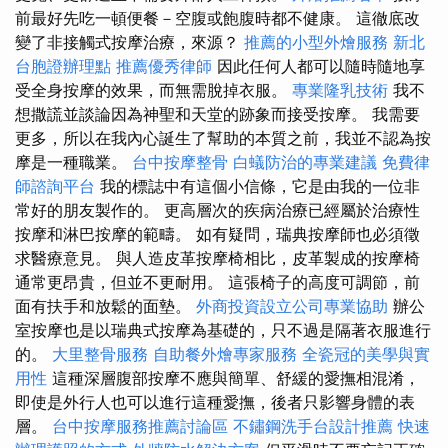
前最好先吃一頓便餐－空腹或飽腹時都不健康。 這徹底改
變了非接觸式按摩治療，來源？
推薦的小型外燴服務
新北
台胞證辦理點
推薦優秀律師
因此任何人都可以隨時隨地享
受全身按摩的效果，而無需脫掉衣服。
專業隆乳技術
我不
想撒謊並談論因為神聖和天堂的跡象而接受按摩。 我需要
更多，所以在我內心誕生了幫助的本質之前，我並不認為按
摩是一種職業。
台中按摩整骨
白蟻防治的專業建議
免費律
師諮詢平台
我的標誌中有這個小信條，它是由我的一位非
常好的朋友製作的。 更高層次的疾病治療已經屬於治療性
按摩和淋巴按摩的範疇。 如有疑問，瑞典按摩師也必須徵
求醫療意見。 與人造皮革按摩椅相比，皮革製成的按摩椅
通常更昂貴，但並不更耐用。 這張椅子的高度可調節，前
面有扶手和放鬆的面墊。
外商投資設立公司專業協助
辦公
室按摩也是以瑞典式按摩為基礎的，只不過是隔著衣服進行
的。
大里整骨服務
自助餐外燴專家服務
全瓷冠的美學與實
用性
這種深層腹部按摩不應與簡單、舒緩的愛撫相混淆，
即使是外行人也可以進行這種愛撫，後者只影響身體的表
層。
台中按摩服務推薦討論區
不鏽鋼洗手台設計推薦
快速