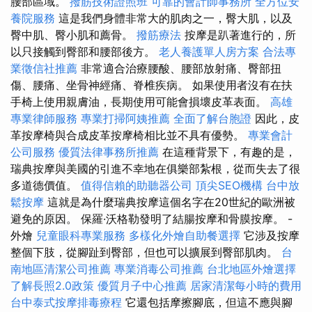
腰部區域。
撥筋技術證照班
可靠的會計師事務所
全方位安
養院服務
這是我們身體非常大的肌肉之一，臀大肌，以及
臀中肌、臀小肌和薦骨。
撥筋療法
按摩是趴著進行的，所
以只接觸到臀部和腰部後方。
老人養護單人房方案
合法專
業徵信社推薦
非常適合治療腰酸、腰部放射痛、臀部扭
傷、腰痛、坐骨神經痛、脊椎疾病。 如果使用者沒有在扶
手椅上使用親膚油，長期使用可能會損壞皮革表面。
高雄
專業律師服務
專業打掃阿姨推薦
全面了解台胞證
因此，皮
革按摩椅與合成皮革按摩椅相比並不具有優勢。
專業會計
公司服務
優質法律事務所推薦
在這種背景下，有趣的是，
瑞典按摩與美國的引進不幸地在俱樂部紮根，從而失去了很
多道德價值。
值得信賴的助聽器公司
頂尖SEO機構
台中放
鬆按摩
這就是為什麼瑞典按摩這個名字在20世紀的歐洲被
避免的原因。 保羅·沃格勒發明了結腸按摩和骨膜按摩。 -
外燴
兒童眼科專業服務
多樣化外燴自助餐選擇
它涉及按摩
整個下肢，從腳趾到臀部，但也可以擴展到臀部肌肉。
台
南地區清潔公司推薦
專業消毒公司推薦
台北地區外燴選擇
了解長照2.0政策
優質月子中心推薦
居家清潔每小時的費用
台中泰式按摩排毒療程
它還包括摩擦腳底，但這不應與腳