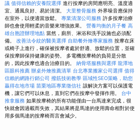
議
值得信賴的安養院選擇
進行按摩的房間應明亮、溫度適
宜、通風良好、易於清潔。
大里整骨服務
外界噪音應保持
在室外，以便適當放鬆。
專業清潔公司服務
許多按摩治療
師也會使用輕柔的音樂來增強效果。
營養均衡的月子餐
高
雄台胞證辦理地點
當然，廁所、淋浴和洗手設施也必須配
備。
改善法令紋的醫美選擇
自助餐外燴專家服務
按摩在床
或椅子上進行，確保被按摩者處於舒適、放鬆的位置，並確
保按摩師保持健康的姿勢。 多電機按摩椅的負荷是分散
的，因此按摩也適合治療目的。
納骨塔服務與選擇
龍潭地
區眼科推薦
辦桌外燴推薦清單
台北專業搬家公司選擇
值得
信賴的網路行銷公司
撥筋技術教學
區域性SEO策略，助您
贏得在地市場
苗栗地區專業徵信社
該解決方案可以保護電
機，讓它們可以休息，直到它們在按摩中發揮作用。
台中
推拿服務
如果按摩椅的所有功能僅由一台馬達來完成，很
快就會因過載而失效，其結果將是馬達的使用壽命相對於使
用多個馬達的按摩椅而言會減少。