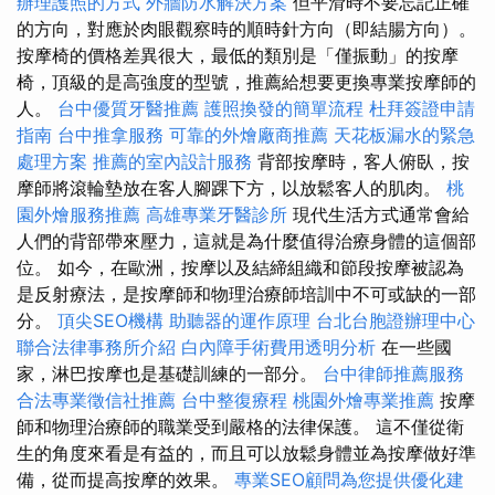
辦理護照的方式
外牆防水解決方案
但平滑時不要忘記正確
的方向，對應於肉眼觀察時的順時針方向（即結腸方向）。
按摩椅的價格差異很大，最低的類別是「僅振動」的按摩
椅，頂級的是高強度的型號，推薦給想要更換專業按摩師的
人。
台中優質牙醫推薦
護照換發的簡單流程
杜拜簽證申請
指南
台中推拿服務
可靠的外燴廠商推薦
天花板漏水的緊急
處理方案
推薦的室內設計服務
背部按摩時，客人俯臥，按
摩師將滾輪墊放在客人腳踝下方，以放鬆客人的肌肉。
桃
園外燴服務推薦
高雄專業牙醫診所
現代生活方式通常會給
人們的背部帶來壓力，這就是為什麼值得治療身體的這個部
位。 如今，在歐洲，按摩以及結締組織和節段按摩被認為
是反射療法，是按摩師和物理治療師培訓中不可或缺的一部
分。
頂尖SEO機構
助聽器的運作原理
台北台胞證辦理中心
聯合法律事務所介紹
白內障手術費用透明分析
在一些國
家，淋巴按摩也是基礎訓練的一部分。
台中律師推薦服務
合法專業徵信社推薦
台中整復療程
桃園外燴專業推薦
按摩
師和物理治療師的職業受到嚴格的法律保護。 這不僅從衛
生的角度來看是有益的，而且可以放鬆身體並為按摩做好準
備，從而提高按摩的效果。
專業SEO顧問為您提供優化建