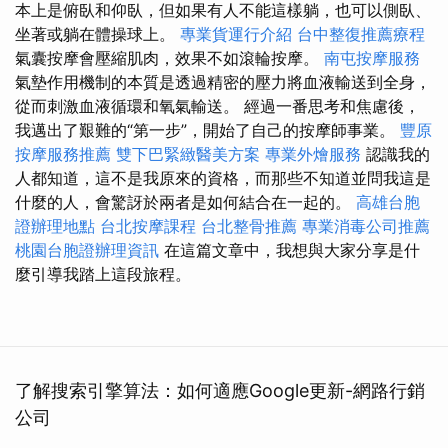
本上是俯臥和仰臥，但如果有人不能這樣躺，也可以側臥、
坐著或躺在體操球上。
專業貨運行介紹
台中整復推薦療程
氣囊按摩會壓縮肌肉，效果不如滾輪按摩。
南屯按摩服務
氣墊作用機制的本質是透過精密的壓力將血液輸送到全身，
從而刺激血液循環和氧氣輸送。 經過一番思考和焦慮後，
我邁出了艱難的“第一步”，開始了自己的按摩師事業。
豐原
按摩服務推薦
雙下巴緊緻醫美方案
專業外燴服務
認識我的
人都知道，這不是我原來的資格，而那些不知道並問我這是
什麼的人，會驚訝於兩者是如何結合在一起的。
高雄台胞
證辦理地點
台北按摩課程
台北整骨推薦
專業消毒公司推薦
桃園台胞證辦理資訊
在這篇文章中，我想與大家分享是什
麼引導我踏上這段旅程。
了解搜索引擎算法：如何適應Google更新-網路行銷
公司