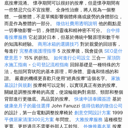
底按摩混淆。 懷孕期間可以很好的按摩，但是懷孕期間有
一些禁忌穴位不宜按壓。 全身性治療，將人視為一個整
體、一個整體，不是單獨影響個體疼痛或疲勞的身體部位，
而是作為整體的一部分。
徵信社費用透明說明
他的觀點是
一切事物影響一切，身體與靈魂和精神密不可分。
台中排
毒按摩服務
它起源於日本，但基於傳統中醫原理和數千年
的知識和經驗。
商用冰箱的選購技巧
對於親愛的回頭客，
每進行
完整產後護理指導
5 次按摩後，我會提供
SEO是什
麼意思？
15% 的折扣。
如何進行公司設立
三合一
屋頂防
水施工指南
-
公司登記流程指南
回歸基礎是一種特殊的方
法，包括阿育吠陀的基本原理，即身體、靈魂和情感的和
諧。 嚴肅的機構更喜歡只使用“經典按摩”這個名字。
家族
墓設計與規劃
按摩椅可以定制，以實現真正有效的按摩。
關鍵是調整按摩椅的高度，使滾輪能夠對肩部、頸部和整個
背部進行更徹底、高品質的按摩。
快速申請泰國簽證
基於
健康坐月子的最佳選擇
John Fanuzzi
值得信賴的徵信公司
的設計，第一台電動調整按摩椅於
創意空間設計方案
1999
平價居家清潔300元方案
年問世。
大雅按摩服務
這種模型
更寬、更舒適且不需要外部人工幹預。
外燴推薦名單
按摩