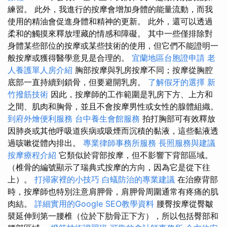
練習。 此外，我進行的按摩會增加身體的能量流動，而我
使用的精油會促進身體和精神的更新。 此外，還可以透過
柔和的觸摸來釋放埋藏的情感和障礙。 其中一些僅排除對
身體某些部位的按摩或某些技術的使用，但它們不能證明一
般按摩或獲得醫學意見是合理的。
宜蘭地區台胞證申請
老
人養護單人房介紹
胸部按摩與乳房按摩不同；按摩從胸腔
底部一直持續到鎖骨，但要避開乳房。
了解假牙的選擇
新
竹撥筋技術
因此，按摩師的工作範圍是乳房下方、上方和
之間、肌肉和胸骨，並且不會按摩男性或女性的腺體組織。
到府外燴便利服務
台中養生會館服務
拍打胸部可有效釋放
因肺炎或其他呼吸道疾病或吸煙而沉積的黏液，這些黏液透
過咳嗽從體內排出。
專業律師事務所服務
長照服務與建議
按摩療程介紹
它類似於背部按摩，但不影響下背部區域。
（椎骨的編號顯示了瑞典式按摩的方向，因為它是從下往
上）。
打掃家裡的小技巧
白蟻防治的專業建議
在治療背部
時，按摩師也特別注意肩胛骨，肩胛骨周圍通常有疼痛的肌
肉結。
詳細實用的Google SEO教學資料
腰臀按摩從臀皺
襞延伸到第一腰椎（位於下肋骨正下方），所以包括臀部和