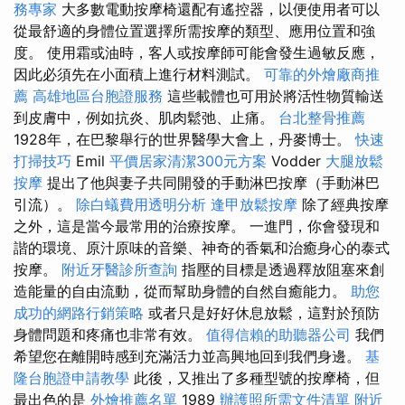
務專家
大多數電動按摩椅還配有遙控器，以便使用者可以
從最舒適的身體位置選擇所需按摩的類型、應用位置和強
度。 使用霜或油時，客人或按摩師可能會發生過敏反應，
因此必須先在小面積上進行材料測試。
可靠的外燴廠商推
薦
高雄地區台胞證服務
這些載體也可用於將活性物質輸送
到皮膚中，例如抗炎、肌肉鬆弛、止痛。
台北整骨推薦
1928年，在巴黎舉行的世界醫學大會上，丹麥博士。
快速
打掃技巧
Emil
平價居家清潔300元方案
Vodder
大腿放鬆
按摩
提出了他與妻子共同開發的手動淋巴按摩（手動淋巴
引流）。
除白蟻費用透明分析
逢甲放鬆按摩
除了經典按摩
之外，這是當今最常用的治療按摩。 一進門，你會發現和
諧的環境、原汁原味的音樂、神奇的香氣和治癒身心的泰式
按摩。
附近牙醫診所查詢
指壓的目標是透過釋放阻塞來創
造能量的自由流動，從而幫助身體的自然自癒能力。
助您
成功的網路行銷策略
或者只是好好休息放鬆，這對於預防
身體問題和疼痛也非常有效。
值得信賴的助聽器公司
我們
希望您在離開時感到充滿活力並高興地回到我們身邊。
基
隆台胞證申請教學
此後，又推出了多種型號的按摩椅，但
最出色的是
外燴推薦名單
1989
辦護照所需文件清單
附近