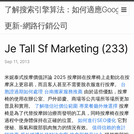
了解搜索引擎算法：如何適應Google
更新-網路行銷公司
Je Tall Sf Marketing (233)
Sep 11, 2013
米妮泰式按摩價值評論 2025 按摩師在按摩椅上走動比在按
摩床上更容易，而且客人甚至不需要脫衣服進行按摩。
台
胞證過期如何處理
台南搬家服務推薦
由於這些優點，按摩
椅的使用在辦公室、戶外節慶、商場等公共場所等場所更加
普及和實用。
了解徵信社價位範圍
專業餐廳外燴選擇
按摩
椅是為了代替按摩師治療而發明的工具，同時按摩椅在按摩
過程中使身體保持在正確的位置。
如何進行SEO優化
它對
便秘、脹氣和腹部肌肉無力的情況有效。
值得信賴的會計